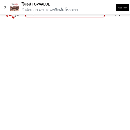
ใช้แอป TOPVALUE
x
USE APP
ช้อปสะดวก ผ่านแอพพลิเคชั่น โหลดเลย