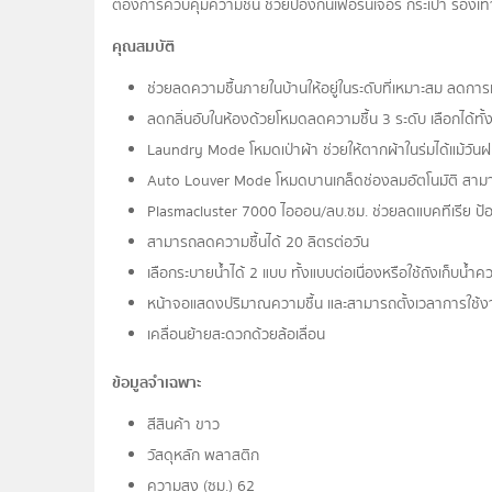
ต้องการควบคุมความชื้น ช่วยป้องกันเฟอร์นิเจอร์ กระเป๋า รองเท
คุณสมบัติ
ช่วยลดความชื้นภายในบ้านให้อยู่ในระดับที่เหมาะสม ลดการเก
ลดกลิ่นอับในห้องด้วยโหมดลดความชื้น 3 ระดับ เลือกได้ทั้ง
Laundry Mode โหมดเป่าผ้า ช่วยให้ตากผ้าในร่มได้แม้วั
Auto Louver Mode โหมดบานเกล็ดช่องลมอัตโนมัติ สามา
Plasmacluster 7000 ไอออน/ลบ.ซม. ช่วยลดแบคทีเรีย ป้องกัน
สามารถลดความชื้นได้ 20 ลิตรต่อวัน
เลือกระบายน้ำได้ 2 แบบ ทั้งแบบต่อเนื่องหรือใช้ถังเก็บน้ำค
หน้าจอแสดงปริมาณความชื้น และสามารถตั้งเวลาการใช้งานไ
เคลื่อนย้ายสะดวกด้วยล้อเลื่อน
ข้อมูลจำเฉพาะ
สีสินค้า ขาว
วัสดุหลัก พลาสติก
ความสูง (ซม.) 62