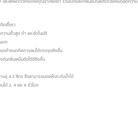
้า และเสื้อผ้าตัวเก่งของคุณจากเชื้อรา รวมไปถึงลดกลิ่นอับในห้องด้วยโหมดลดความช
ิดเชื้อรา
ความเร็วสูง ต่ำ และอัตโนมัติ
นฝนตก
รถกำหนดทิศทางลมได้ตรงจุดยิ่งขึ้น
กลิ่นเหม็นอับได้ดียิ่งขึ้น
วามจุุ 4.2 ลิตร ซึ่งสามารถมองเห็นระดับน้ำได้
ด้ 2, 4 และ 6 ชั่วโมง