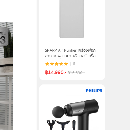
SHARP Air Purifier เครื่องฟอก
อากาศ พลาสม่าคลัสเตอร์ เครื่อง
ลดความชื้น แบบ 2 in 1 รุ่น DW-
5
T30FB
฿
14,990
.-
฿
16,690
.-