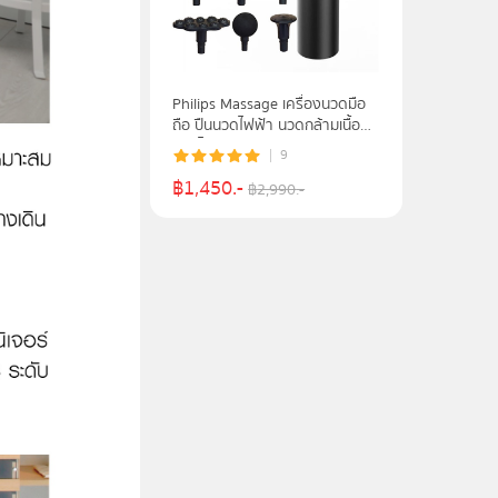
Philips Massage เครื่องนวดมือ
ถือ ปืนนวดไฟฟ้า นวดกล้ามเนื้อที่
นวดไฟฟ้า รุ่น PPM7323 - รับ
9
ประกันศูนย์ 2 ปี
฿
1,450
.-
฿
2,990
.-