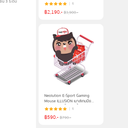
ื้น 3 ระดับ
4ชั้น ระบบการฆ่าเชื้อด้วยรังสี UV-
6
C
฿
2,190
.-
฿
3,900
.-
Neolution E-Sport Gaming
Mouse ILLUSION เมาส์เกมมิ่ง
เมาส์เล่นเกมส์ไร้สาย น้ำหนักเบา -
6
White
฿
590
.-
฿
790
.-