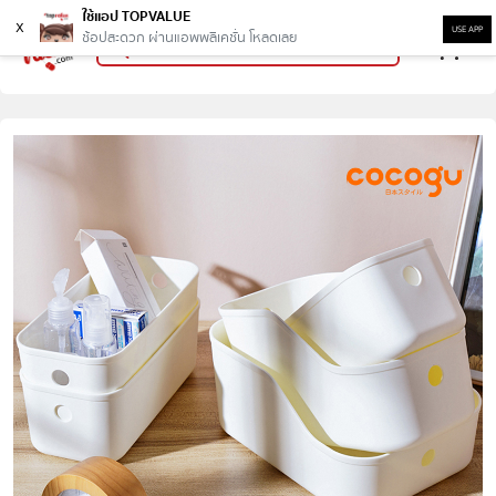
ใช้แอป TOPVALUE
x
USE APP
ช้อปสะดวก ผ่านแอพพลิเคชั่น โหลดเลย