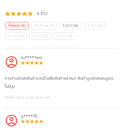
6
รีวิว
ทั้งหมด
(
6
)
มีรูปภาพ
(
0
)
5 ดาว
(
6
)
4 ดาว
(
0
)
3 ดาว
(
0
)
2 ดาว
(
0
)
1 ดาว
(
0
)
Ju*****em
ทางร้านจัดส่งสินค้ารวดเร็วแพ็ค​สินค้าแน่าหนา สินค้าถูกจัดส่งสมบูรณ์
ไม่มีบุบ
รีวิวเมื่อ:
2022-11-23 10:41:43
นุ*****รี