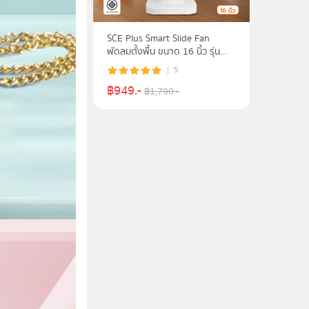
SCE Plus Smart Slide Fan
พัดลมตั้งพื้น ขนาด 16 นิ้ว รุ่น
RF3 - รับประกัน 2 ปี
5
฿
949
.-
฿
1,790
.-