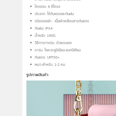
โครงร่ม: 6 ซี่โครง
ประเภท: ใช้กันแดดและกันฝน
ชนิดของผ้า : เนื้อผ้าเคลือบสารกันแดด
กันฝน: IPX4
น้ำหนัก: 190G
วิธีการกางร่ม: ด้วยตนเอง
ขาร่ม: โลหะอะลูมิเนียม-แมกนีเซียม
กันแดด: UPF50+
เหมาะสำหรับ: 1-2 คน
รูปภาพสินค้า