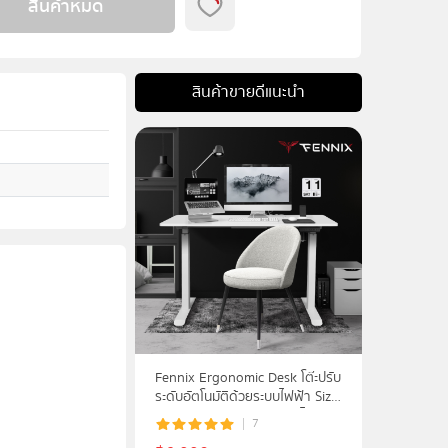
สินค้าหมด
สินค้าขายดีแนะนำ
Fennix Ergonomic Desk โต๊ะปรับ
ระดับอัตโนมัติด้วยระบบไฟฟ้า Size
120*60cm. รับประกันศูนย์ไทย 3
7
ปี