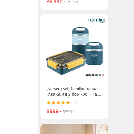
฿
6,990
.-
฿
9,990
.-
[Nursery set] Namiko กล่องอา
หารสเตนเลส 3 ช่อง 700ml และ
กระติก 1, 2 ชั้น Food Grade
5
฿
399
.-
฿
799
.-