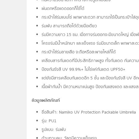
ฝนตกหรือแดดออกก็ใช้ได้
กระเป๋าใส่ร่มแบบโซ่ พกพาสะดวก สามารถใช้เป็นกระเป๋าใส่อุ
ร่มพับ สามารถถือได้ด้วยมือเดียว
ร่มมีความยาว 15 ซม. เมื่อกางร่มออกจะมีขนาดใหญ่ เมื่อพั
โครงร่มมีน้ำหนักเบา และแข็งแรง ร่มมีขนาดเล็ก พกพาสะ
กระเป๋าใส่ร่มลายเสือ จะถือหรือสะพายไหล่ก็ได้
เคลือบสารกันแดดที่มีประสิทธิภาพสูง ทั้งกันแดด กันควา
ป้องกันรังสี UV 99.9%+ ไม่ใช่แค่กันแดด UPF50+
แต่ยังมีสารเคลือบกันแดดอีก 5 ชั้น และป้องกันรังสี UV อีก
เนื้อผ้ากันน้ำ มีความหนาแน่นสูง ป้องกันแสงแดด และแสงส
ข้อมูลผลิตภัณฑ์
ชื่อสินค้า: Namiko UV Protection Packable Umbrella
รุ่น: PU1
รูปแบบ: ร่มพับ
ต้านทานลม: วัสดุมีความแข็งแรง