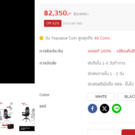
฿
2,350
.-
฿
3,990
.-
Off
42
%
(include Vat)
รับ Topvalue Coin สูงสุดถึง
46 Coins
การรับประกัน
ของแท้ 100%
เปลี่ยนคืนส
การจัดส่ง
ส่งถึงใน 1-3 วันทำการ
จัดส่งภายใน 1 - 2 วัน
จัดส่งฟรีเมื่อซื้อ 999.- ขึ้นไป
Color
WHITE
BLAC
แชร์