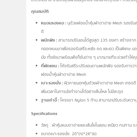
คุณสมบัติ
หมอนรองคอ :
บุด้วยฟองน้ำหุ้มผ้าตาข่าย Mesh รองรับส
ดี
พนักพิง :
สามารถปรับเอนได้สูงสุด 135 องศา สร้างจาก 
กออกเเบบมาเพื่อรองรับสรีระหลัง คอ เเละเอว เป็นพิเศษ บอ
นั่ง ทั้งยังมาพร้อมฟังก็ชั่นต่าง ๆ มากมายที่จะช่วยทำ
ที่พักแขน :
โค้งรับสรีระปรับเอนตามพนักพิง รองรับการว
ฟองน้ำหุ้มผ้าตาข่าย Mesh
เบาะรองนั่ง :
ผิวภายนอกหุ้มด้วยผ้าตาข่าย Mesh เกรดดี 
เพิ่มเวลาในการนั่งทำงานได้อย่างลื่นไหล ไม่มีสะดุด
ฐานเก้าอี้ :
โครงขา Nylon 5 ก้าน สามารถปรับระดับความสู
Specifications
วัสดุ : ผ้าหุ้มแบบตาข่ายและเส้นใยไนลอน เหนียว ทนทาน ร
ขนาดเบาะรองนั่ง: 20"(ก)*26"(ย)