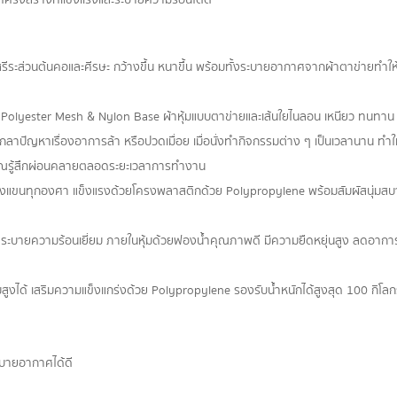
รีระส่วนต้นคอและศีรษะ กว้างขึ้น หนาขึ้น พร้อมทั้งระบายอากาศจากผ้าตาข่ายทำให
Polyester Mesh & Nylon Base ผ้าหุ้มแบบตาข่ายและเส้นใยไนลอน เหนียว ทนทาน 
กลาปัญหาเรื่องอาการล้า หรือปวดเมื่อย เมื่อนั่งทำกิจกรรมต่าง ๆ เป็นเวลานาน ทำใ
ให้คุณรู้สึกผ่อนคลายตลอดระยะเวลาการทำงาน
างแขนทุกองศา แข็งแรงด้วยโครงพลาสติกด้วย Polypropylene พร้อมสัมผัสนุ่มสบ
ระบายความร้อนเยี่ยม ภายในหุ้มด้วยฟองน้ำคุณภาพดี มีความยืดหยุ่นสูง ลดอากา
งได้ เสริมความแข็งแกร่งด้วย Polypropylene รองรับน้ำหนักได้สูงสุด 100 กิโลก
ะบายอากาศได้ดี