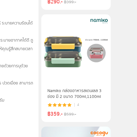
฿
290
.-
฿
399
.-
้ ระบายความร้อนได้
ระบายอากาศได้ดี ถู
ห้คุณรู้สึกสบายเวลา
ายด้วยการบุด้วย
ร ปวดเมื่อย สามารถ
Namiko กล่องอาหารสเตนเลส 3
ช่อง มี 2 ขนาด 700ml,1100ml
รัม
4
฿
359
.-
฿
599
.-