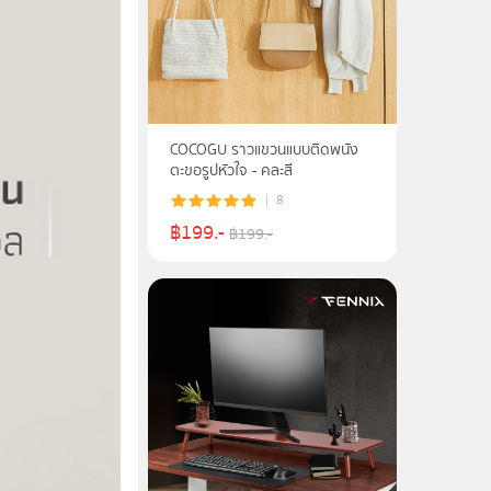
COCOGU ราวแขวนแบบติดพนัง
ตะขอรูปหัวใจ - คละสี
8
฿
199
.-
฿
199
.-