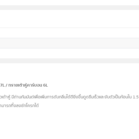
7L / ทรายเต้าหู้คาร์บอน 6L
หู้ มีถ่านกัมมันต์เพื่อเพิ่มการดับกลิ่นได้ดียิ่งขึ้นดูดซึมเร็วและจับตัวเป็นก้อนใน 1.5
ามารถทิ้งลงชักโครกได้