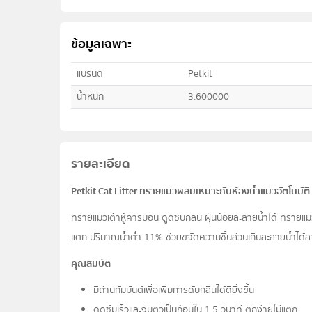
ข้อมูลเฉพาะ
แบรนด์
Petkit
น้ำหนัก
3.600000
รายละเอียด
Petkit Cat Litter ทรายแมวผสมเหมาะกับห้องน้ำแมวอัตโนมัติ 
ทรายแมวเต้าหู้คาร์บอน ดูดซับกลิ่น ฝุ่นน้อยละลายน้ำได้ ทรายแมวเต้า
แตก ปริมาณน้ำต่ำ 11% ช่วยขจัดความชื้นส่วนเกินละลายน้ำได้ส
คุณสมบัติ
มีถ่านกัมมันต์เพื่อเพิ่มการดับกลิ่นได้ดียิ่งขึ้น
ดูดซึมเร็วและจับตัวเป็นก้อนใน 1.5 วินาที ตักง่ายไม่แตก