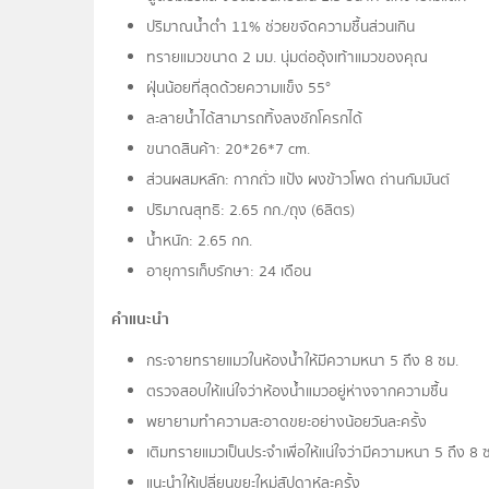
ปริมาณน้ำต่ำ 11% ช่วยขจัดความชื้นส่วนเกิน
ทรายแมวขนาด 2 มม. นุ่มต่ออุ้งเท้าแมวของคุณ
ฝุ่นน้อยที่สุดด้วยความแข็ง 55°
ละลายน้ำได้สามารถทิ้งลงชักโครกได้
ขนาดสินค้า: 20*26*7 cm.
ส่วนผสมหลัก: กากถั่ว แป้ง ผงข้าวโพด ถ่านกัมมันต์
ปริมาณสุทธิ: 2.65 กก./ถุง (6ลิตร)
น้ำหนัก: 2.65 กก.
อายุการเก็บรักษา: 24 เดือน
คำแนะนำ
กระจายทรายแมวในห้องน้ำให้มีความหนา 5 ถึง 8 ซม.
ตรวจสอบให้แน่ใจว่าห้องน้ำแมวอยู่ห่างจากความชื้น
พยายามทำความสะอาดขยะอย่างน้อยวันละครั้ง
เติมทรายแมวเป็นประจำเพื่อให้แน่ใจว่ามีความหนา 5 ถึง 8 
แนะนำให้เปลี่ยนขยะใหม่สัปดาห์ละครั้ง