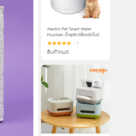
Alectric Pet Smart Water
Fountain น้ำพุสัตว์เลี้ยงอัตโนมัติ
1.5L รุ่น FT1 - รับประกัน 3 ปี
6
สินค้าหมด