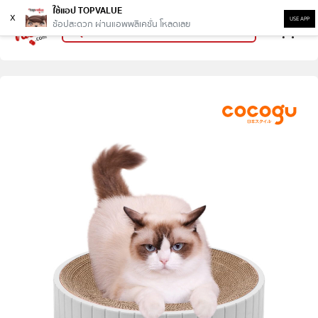
ใช้แอป TOPVALUE
x
USE APP
ช้อปสะดวก ผ่านแอพพลิเคชั่น โหลดเลย