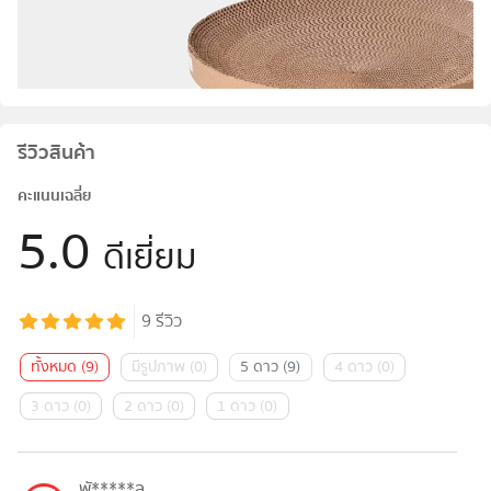
รีวิวสินค้า
คะแนนเฉลี่ย
5.0
ดีเยี่ยม
9
รีวิว
ทั้งหมด
(
9
)
มีรูปภาพ
(
0
)
5 ดาว
(
9
)
4 ดาว
(
0
)
3 ดาว
(
0
)
2 ดาว
(
0
)
1 ดาว
(
0
)
พั*****ุล