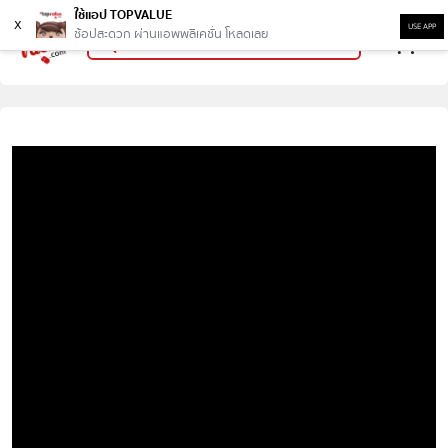
ใช้แอป TOPVALUE
x
USE APP
ช้อปสะดวก ผ่านแอพพลิเคชั่น โหลดเลย