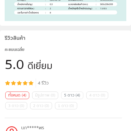
รีวิวสินค้า
คะแนนเฉลี่ย
5.0
ดีเยี่ยม
4
รีวิว
ทั้งหมด
(
4
)
มีรูปภาพ
(
0
)
5 ดาว
(
4
)
4 ดาว
(
0
)
3 ดาว
(
0
)
2 ดาว
(
0
)
1 ดาว
(
0
)
นภ*****พร