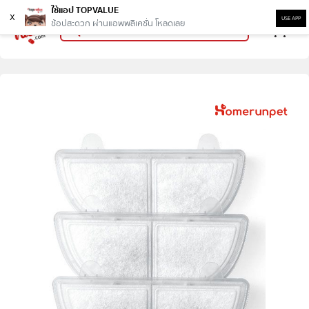
ใช้แอป TOPVALUE
x
USE APP
ช้อปสะดวก ผ่านแอพพลิเคชั่น โหลดเลย