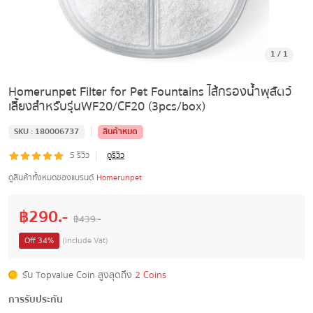
1
/
1
Homerunpet Filter for Pet Fountains ไส้กรองน้ำพุสัตว์
เลี้ยงสำหรับรุ่นWF20/CF20 (3pcs/box)
|
SKU :
180006737
สินค้าหมด
|
5
รีวิว
ดูรีวิว
ดูสินค้าทั้งหมดของแบรนด์
Homerunpet
฿
290
.-
฿
439
.-
Off
34
%
(include Vat)
รับ Topvalue Coin สูงสุดถึง
2 Coins
การรับประกัน