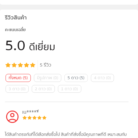
รีวิวสินค้า
คะแนนเฉลี่ย
5.0
ดีเยี่ยม
5
รีวิว
ทั้งหมด
(
5
)
มีรูปภาพ
(
0
)
5 ดาว
(
5
)
4 ดาว
(
0
)
3 ดาว
(
0
)
2 ดาว
(
0
)
1 ดาว
(
0
)
เน*****ิ์
ได้สินค้าตรงกับที่ได้เลือกสั่งซื้อไป สินค้าที่สั่งซื้อมีคุณภาพที่ดี เหมาะสมกับ