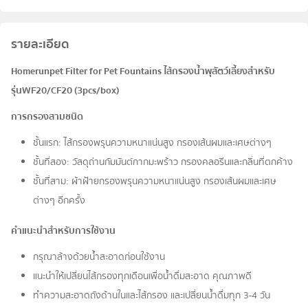
รายละเอียด
Homerunpet Filter for Pet Fountains ไส้กรองน้ำพุสัตว์เลี้ยงสำหรับ
รุ่นWF20/CF20 (3pcs/box)
การกรองสามชนิด
ชั้นแรก: ไส้กรองพรุนความหนาแน่นสูง กรองเส้นผมและเศษต่างๆ
ชั้นที่สอง: วัสดุถ่านกัมมันต์กากมะพร้าว กรองคลอรีนและกลิ่นที่ตกค้าง
ชั้นที่สาม: ผ้าฝ้ายกรองพรุนความหนาแน่นสูง กรองเส้นผมและเศษ
ต่างๆ อีกครั้ง
คำแนะนำสำหรับการใช้งาน
กรุณาล้างด้วยน้ำสะอาดก่อนใช้งาน
แนะนำให้เปลี่ยนไส้กรองทุกเดือนเพื่อน้ำดื่มสะอาด คุณภาพดี
ทำความสะอาดถังด้านในและไส้กรอง และเปลี่ยนน้ำดื่มทุก 3-4 วัน