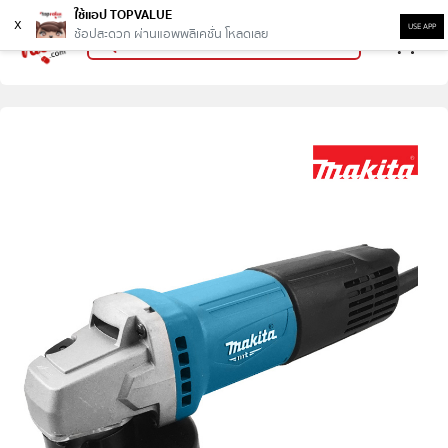
ใช้แอป TOPVALUE
x
USE APP
ช้อปสะดวก ผ่านแอพพลิเคชั่น โหลดเลย