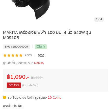
1
/
4
MAKITA เครื่องเจียไฟฟ้า 100 มม. 4 นิ้ว 540W รุ่น
M0910B
|
SKU :
180004009
มีสินค้า
|
4
รีวิว
ดูรีวิว
ดูสินค้าทั้งหมดของแบรนด์
MAKITA
฿
1,090
.-
฿
1,890
.-
Off
43
%
(include Vat)
รับ Topvalue Coin สูงสุดถึง
10 Coins
การรับประกัน