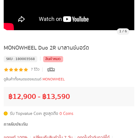
1
/
6
MONOWHEEL Duo 2R บาลานซ์บอร์ด
|
SKU :
180003568
สินค้าหมด
|
7
รีวิว
ดูรีวิว
ดูสินค้าทั้งหมดของแบรนด์
MONOWHEEL
฿
12,900
- ฿
13,590
รับ Topvalue Coin สูงสุดถึง
0 Coins
การรับประกัน
ของแท้ 100%
เปลี่ยนคืนสินค้าใน 7 วัน
ออกใบกำกับภาษีได้