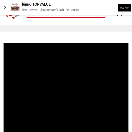
ใช้แอป TOPVALUE
x
USE APP
ช้อปสะดวก ผ่านแอพพลิเคชั่น โหลดเลย