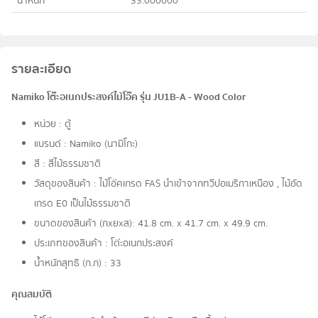
น้ำหนัก
33.000000
รายละเอียด
Namiko โต๊ะอเนกประสงค์ไม้โอ๊ค รุ่น JU1B-A - Wood Color
หน่วย : ตู้
แบรนด์ : Namiko (นามิโกะ)
สี : สีไม้ธรรมชาติ
วัสดุของสินค้า : ไม้โอ๊คเกรด FAS นำเข้าจากทวีปอเมริกาเหนือง , ไม้อัด
เกรด E0 เป็นไม้ธรรมชาติ
ขนาดของสินค้า (กxยxส): 41.8 cm. x 41.7 cm. x 49.9 cm.
ประเภทของสินค้า : โต๊ะอเนกประสงค์
น้ำหนักสุทธิ (ก.ก) : 33
คุณสมบัติ