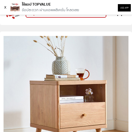
ใช้แอป TOPVALUE
x
USE APP
ช้อปสะดวก ผ่านแอพพลิเคชั่น โหลดเลย