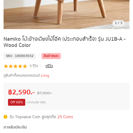
1
/
3
Namiko โต้ะข้างเตียงไม้โอ๊ค (ประะกอบสำเร็จ) รุ่น JU1B-A -
Wood Color
|
SKU :
180003032
สินค้าหมด
|
5
รีวิว
ดูรีวิว
ดูสินค้าทั้งหมดของแบรนด์
Linsy
฿
2,590
.-
฿
7,990
.-
Off
68
%
(include Vat)
รับ Topvalue Coin สูงสุดถึง
25 Coins
การรับประกัน