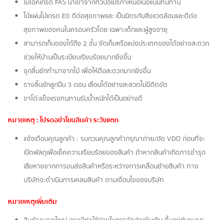
ไม้โอ๊คเกรด FAS นำเข้าจากทวีปอเมริกาเหนือเนื้อแน่นทนทาน ​
ไม้แผ่นไม้เกรด E0 ดีต่อสุขภาพและ เป็นมิตรกับสิ่งเเวดล้อมและดีต่อ
สุขภาพของคนในครอบครัวโดย เฉพาะเด็กและผู้สูงอายุ​
สามารถเก็บของได้ถึง 2 ชั้น จัดเก็บหรือแบ่งประเภทของได้อย่างสะดวก
ช่วยให้บ้านเป็นระเบียบเรียบร้อยมากยิ่งขึ้น​
จุกลิ้นชักทำมาจากไม้ เพื่อให้ดึงสะดวกมากยิ่งขึ้น​
รางลิ้นชักลูกปืน 3 ตอน เลื่อนได้อย่างสะสวดไม่มีติดขัด​
ขาโต๊ะเเข็งแรงทนทานรับน้ำหนักได้เป็นอย่างดี
หมายเหตุ : โปรดอย่าโยนสินค้า ระวังแตก
แจ้งเตือนคุณลูกค้า : รบกวนคุณลูกค้ากรุณาถ่าย/อัด VDO ก่อนที่จะ
เปิดพัสดุเพื่อเช็คความเรียบร้อยของสินค้า ถ้าหากสินค้าเกิดการชำรุด
เสียหายจากการขนส่งสินค้าหรือระหว่างการเคลื่อนย้ายสินค้า ทาง
บริษัทจะดำเนินการเคลมสินค้า ตามเงื่อนไขของบริษัท
หมายเหตุเพิ่มเติม