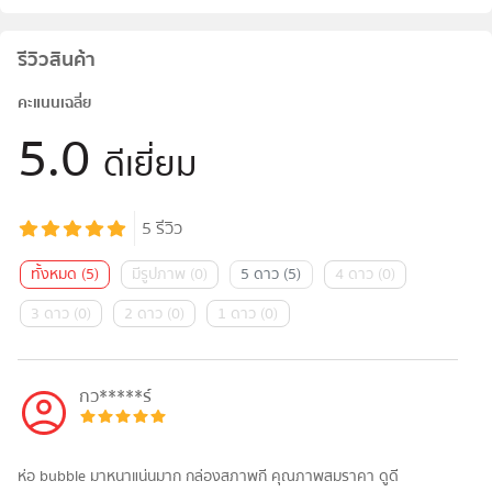
รีวิวสินค้า
คะแนนเฉลี่ย
5.0
ดีเยี่ยม
5
รีวิว
ทั้งหมด
(
5
)
มีรูปภาพ
(
0
)
5 ดาว
(
5
)
4 ดาว
(
0
)
3 ดาว
(
0
)
2 ดาว
(
0
)
1 ดาว
(
0
)
กว*****ร์
ห่อ bubble มาหนาแน่นมาก กล่องสภาพกี คุณภาพสมราคา ดูดี