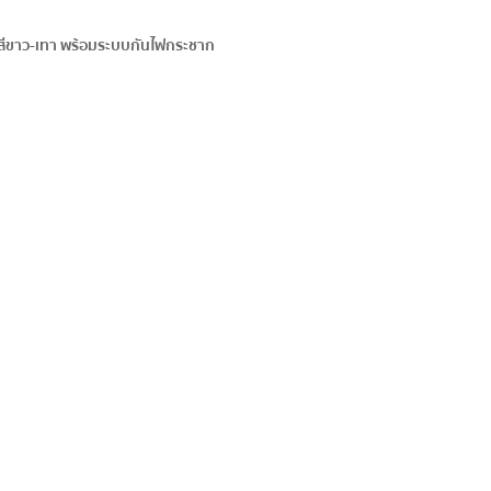
ร สีขาว-เทา พร้อมระบบกันไฟกระชาก