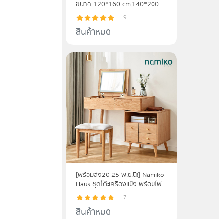
ขนาด 120*160 cm,140*200
cm - minimal
9
สินค้าหมด
[พร้อมส่ง20-25 พ.ย.นี้!] Namiko
Haus ชุดโต๊ะเครื่องแป้ง พร้อมไฟ
LED กระจกเปิด-ปิด และตู้เก็บของ
7
รุ่น LS02ZHJU2C00
สินค้าหมด