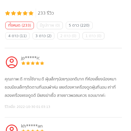
233
รีวิว
ทั้งหมด
(
233
)
มีรูปภาพ
(
0
)
5 ดาว
(
220
)
4 ดาว
(
11
)
3 ดาว
(
2
)
2 ดาว
(
0
)
1 ดาว
(
0
)
jp*****ic
คุณภาพ:ดี การใช้งาน:ดี ฝุ่นเล็กๆน้อยๆออกดีมาก ที่ห้องเลี้ยงน้องหมา
ชอบมีขนเล็กๆติดตามที่นอนผ้าห่ม เลยต้องหาเครื่องดูดฝุ่นที่นอน เท่าที่
ลองเครื่องแรงดูดดี มีแสงฆ่าเชื้อ สายยาวพอสมควร ชอบมากค่ะ
รีวิวเมื่อ:
2022-10-30 01:03:13
kh*****an