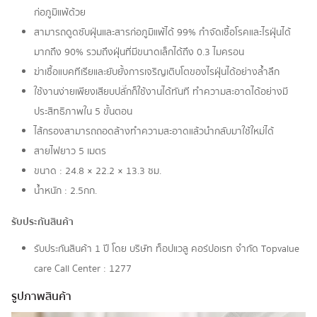
ก่อภูมิแพ้ด้วย
สามารถดูดซับฝุ่นและสารก่อภูมิแพ้ได้ 99% กำจัดเชื้อโรคและไรฝุ่นได้
มากถึง 90% รวมถึงฝุ่นที่มีขนาดเล็กได้ถึง 0.3 ไมครอน
ฆ่าเชื้อแบคทีเรียและยับยั้งการเจริญเติบโตของไรฝุ่นได้อย่างล้ำลึก
ใช้งานง่ายเพียงเสียบปลั๊กก็ใช้งานได้ทันที ทำความสะอาดได้อย่างมี
ประสิทธิภาพใน 5 ขั้นตอน
ไส้กรองสามารถถอดล้างทำความสะอาดแล้วนำกลับมาใช้ใหม่ได้
สายไฟยาว 5 เมตร
ขนาด : 24.8 × 22.2 × 13.3 ซม.
น้ำหนัก : 2.5กก.
รับประกันสินค้า
รับประกันสินค้า 1 ปี โดย บริษัท ท็อปแวลู คอร์ปอเรท จํากัด Topvalue
care Call Center : 1277
รูปภาพสินค้า