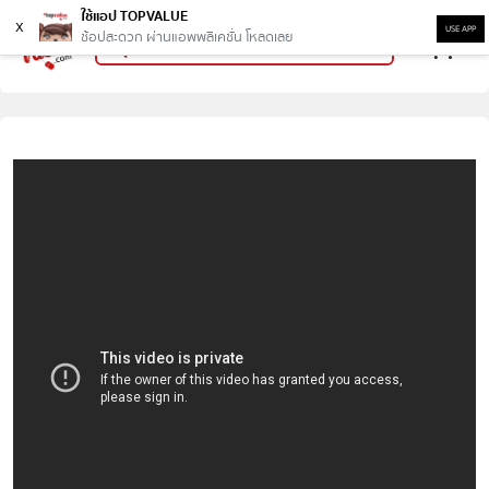
ใช้แอป TOPVALUE
x
USE APP
ช้อปสะดวก ผ่านแอพพลิเคชั่น โหลดเลย