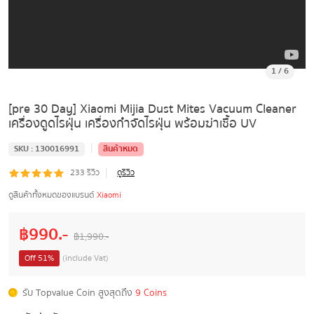
1
/
6
[pre 30 Day] Xiaomi Mijia Dust Mites Vacuum Cleaner
เครื่องดูดไรฝุ่น เครื่องกำจัดไรฝุ่น พร้อมฆ่าเชื้อ UV
|
SKU :
130016991
สินค้าหมด
|
233
รีวิว
ดูรีวิว
ดูสินค้าทั้งหมดของแบรนด์
Xiaomi
฿
990
.-
฿
1,990
.-
Off
51
%
(include Vat)
รับ Topvalue Coin สูงสุดถึง
9 Coins