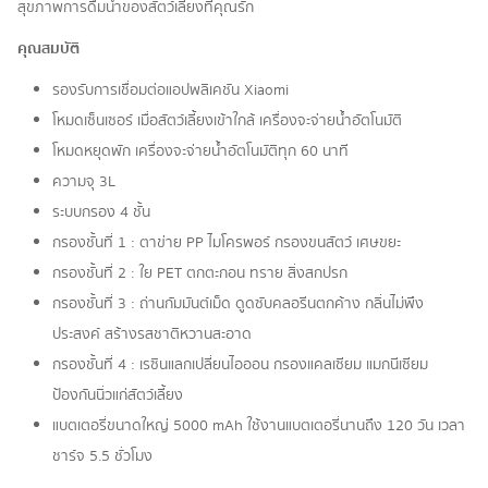
สุขภาพการดื่มน้ำของสัตว์เลี้ยงที่คุณรัก
คุณสมบัติ
รองรับการเชื่อมต่อแอปพลิเคชัน Xiaomi
โหมดเซ็นเซอร์ เมื่อสัตว์เลี้ยงเข้าใกล้ เครื่องจะจ่ายน้ำอัตโนมัติ
โหมดหยุดพัก เครื่องจะจ่ายน้ำอัตโนมัติทุก 60 นาที
ความจุ 3L
ระบบกรอง 4 ชั้น
กรองชั้นที่ 1 : ตาข่าย PP ไมโครพอร์ กรองขนสัตว์ เศษขยะ
กรองชั้นที่ 2 : ใย PET ตกตะกอน ทราย สิ่งสกปรก
กรองชั้นที่ 3 : ถ่านกัมมันต์เม็ด ดูดซับคลอรีนตกค้าง กลิ่นไม่พึง
ประสงค์ สร้างรสชาติหวานสะอาด
กรองชั้นที่ 4 : เรซินแลกเปลี่ยนไอออน กรองแคลเซียม แมกนีเซียม
ป้องกันนิ่วแก่สัตว์เลี้ยง
แบตเตอรี่ขนาดใหญ่ 5000 mAh ใช้งานแบตเตอรี่นานถึง 120 วัน เวลา
ชาร์จ 5.5 ชั่วโมง