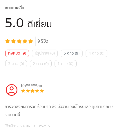
คะแนนเฉลี่ย
5.0
ดีเยี่ยม
9
รีวิว
ทั้งหมด
(
9
)
มีรูปภาพ
(
0
)
5 ดาว
(
9
)
4 ดาว
(
0
)
3 ดาว
(
0
)
2 ดาว
(
0
)
1 ดาว
(
0
)
Ra*****am
การจัดส่งสินค้ารวดเร็วดีมาก สั่งเมื่อวาน วันนี้ได้รับแล้ว คุ้มค่ามากกับ
ราคาแค่นี้
รีวิวเมื่อ:
2024-06-13 13:52:15