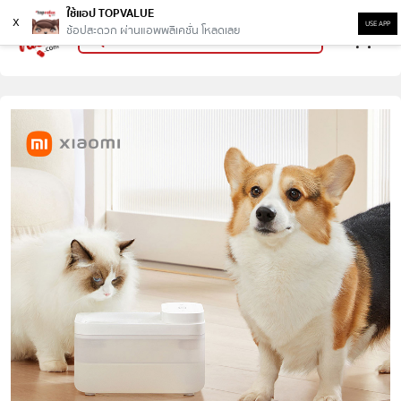
ใช้แอป TOPVALUE
x
USE APP
ช้อปสะดวก ผ่านแอพพลิเคชั่น โหลดเลย