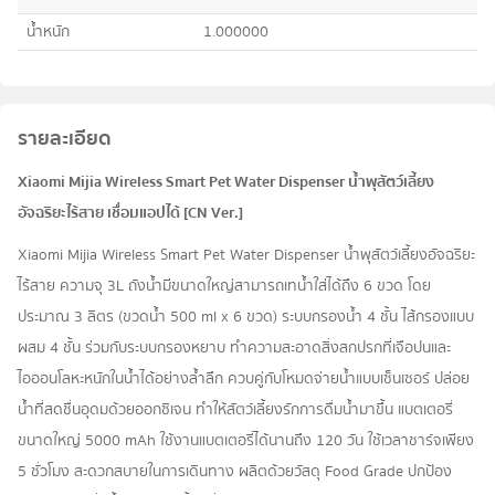
น้ำหนัก
1.000000
รายละเอียด
Xiaomi Mijia Wireless Smart Pet Water Dispenser น้ำพุสัตว์เลี้ยง
อัจฉริยะไร้สาย เชื่อมแอปได้ [CN Ver.]
Xiaomi Mijia Wireless Smart Pet Water Dispenser น้ำพุสัตว์เลี้ยงอัจฉริยะ
ไร้สาย ความจุ 3L ถังน้ำมีขนาดใหญ่สามารถเทน้ำใส่ได้ถึง 6 ขวด โดย
ประมาณ 3 ลิตร (ขวดน้ำ 500 ml x 6 ขวด) ระบบกรองน้ำ 4 ชั้น ไส้กรองแบบ
ผสม 4 ชั้น ร่วมกับระบบกรองหยาบ ทำความสะอาดสิ่งสกปรกที่เจือปนและ
ไอออนโลหะหนักในน้ำได้อย่างล้ำลึก ควบคู่กับโหมดจ่ายน้ำแบบเซ็นเซอร์ ปล่อย
น้ำที่สดชื่นอุดมด้วยออกซิเจน ทำให้สัตว์เลี้ยงรักการดื่มน้ำมาขึ้น แบตเตอรี่
ขนาดใหญ่ 5000 mAh ใช้งานแบตเตอรี่ได้นานถึง 120 วัน ใช้เวลาชาร์จเพียง
5 ชั่วโมง สะดวกสบายในการเดินทาง ผลิตด้วยวัสดุ Food Grade ปกป้อง