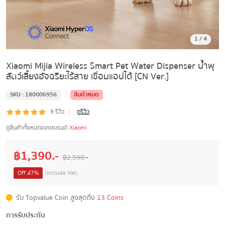
1
/
4
Xiaomi Mijia Wireless Smart Pet Water Dispenser น้ำพุ
สัตว์เลี้ยงอัจฉริยะไร้สาย เชื่อมแอปได้ [CN Ver.]
|
SKU :
180006956
สินค้าหมด
|
9
รีวิว
ดูรีวิว
ดูสินค้าทั้งหมดของแบรนด์
Xiaomi
฿
1,390
.-
฿
2,590
.-
Off
47
%
(include Vat)
รับ Topvalue Coin สูงสุดถึง
13 Coins
การรับประกัน